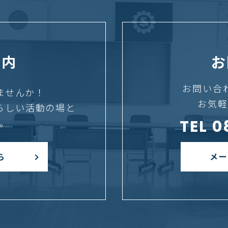
案内
お
お問い合
ませんか！
お気軽
らしい活動の場と
TEL 
。
メー
ら