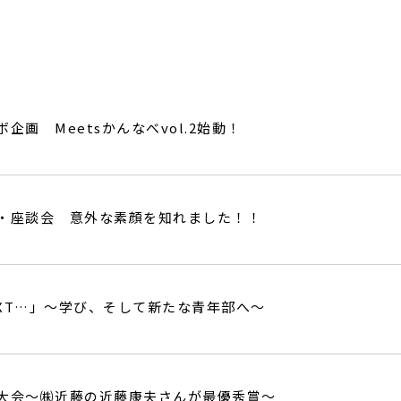
企画 Meetsかんなべvol.2始動！
・座談会 意外な素顔を知れました！！
NEXT…」〜学び、そして新たな青年部へ〜
大会～㈱近藤の近藤康夫さんが最優秀賞～