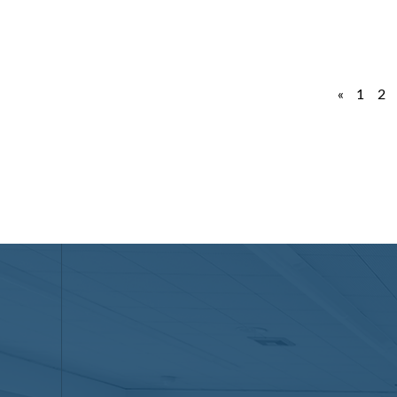
«
1
2