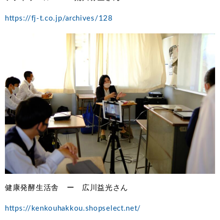
https://fj-t.co.jp/archives/128
健康発酵生活舎 ー 広川益光さん
https://kenkouhakkou.shopselect.net/