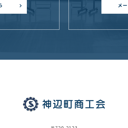
メー
ら
〒720-2123